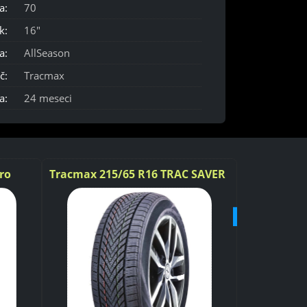
a:
70
k:
16"
a:
AllSeason
č:
Tracmax
a:
24 meseci
ro
Tracmax 215/65 R16 TRAC SAVER
Tracmax 24
ALL SEASON - 98V
XL
NOVO