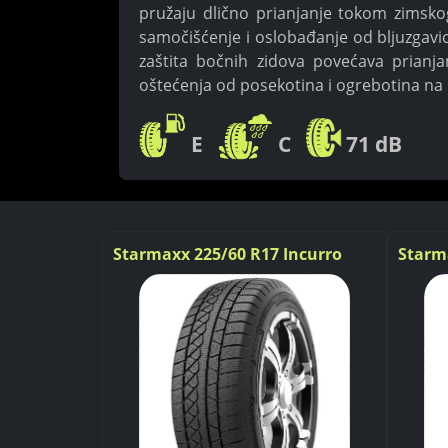
pružaju dlično prianjanje tokom zimsko
samočišćenje i oslobađanje od bljuzgavic
zaštita bočnih zidova povećava prianj
oštećenja od posekotina i ogrebotina na
E
C
71 dB
Incurro
Starmaxx 225/60 R17 Incurro
Starm
Winter W870 REINFORCED 103V
Winte