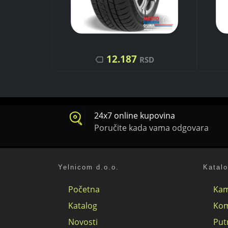
12.187
SD
RSD
24x7 online kupovina
Poručite kada vama odgovara
Yelnicom d.o.o.
Katal
Početna
Kam
Katalog
Kom
Novosti
Put