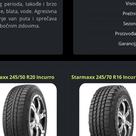
Visin
g perioda, takođe i brzo
e, blata, vode. Agresivna
Prečni
anje van puta i sprečava
Sezon
 bočnim zidovima.
Proizvođa
Garancij
axx 245/50 R20 Incurro
Starmaxx 245/70 R16 Incur
r W870 102V
ST440 A/T 111T