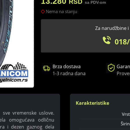
13.280
RSD
sa PDV-om
Nema na stanju
Za narudžbine i 
018/
Brza dostava
Garanc
1-3 radna dana
Prove
Karakteristike
 sve vremenske uslove.
Vrst
ela omogućava odličnu
Širin
ra i dezen gaznog dela