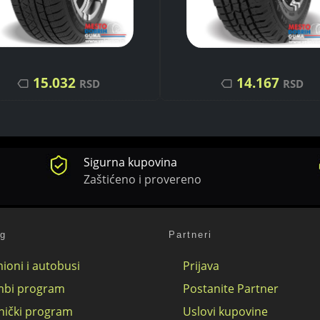
15.032
14.167
RSD
RSD
Sigurna kupovina
Zaštićeno i provereno
og
Partneri
ioni i autobusi
Prijava
bi program
Postanite Partner
nički program
Uslovi kupovine