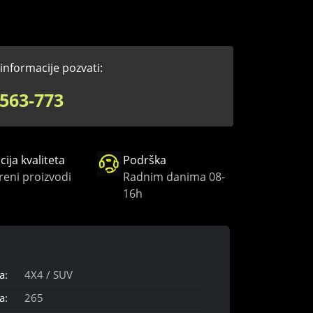
informacije pozvati:
563-773
ija kvaliteta
Podrška
reni proizvodi
Radnim danima 08-
16h
a:
4X4 / SUV
a:
265