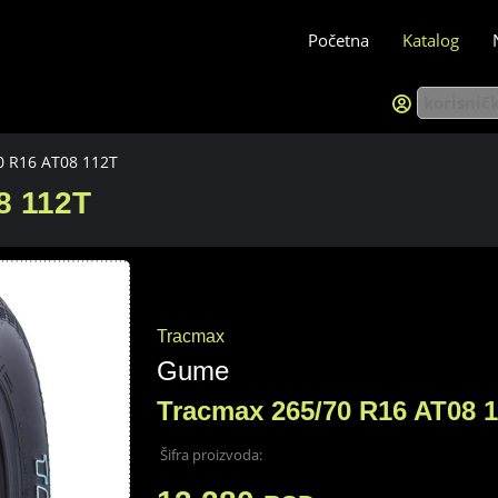
Početna
Katalog
 R16 AT08 112T
8 112T
Tracmax
Gume
Tracmax 265/70 R16 AT08 
Šifra proizvoda: