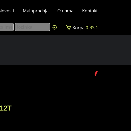
Novosti
Maloprodaja
O nama
Kontakt
Korpa
0
RSD
112T