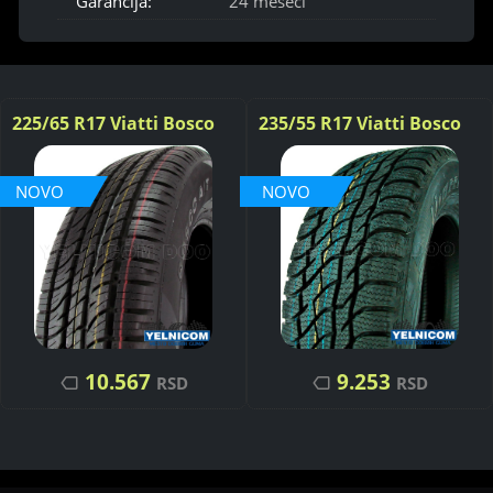
Garancija:
24 meseci
225/65 R17 Viatti Bosco
235/55 R17 Viatti Bosco
A/T V-237 102H
V-526 99T
NOVO
NOVO
9.253
10.567
RSD
RSD