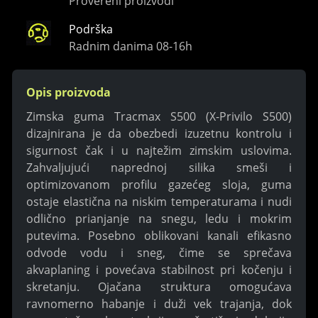
Provereni proizvodi
Podrška
Radnim danima 08-16h
Opis proizvoda
Zimska guma Tracmax S500 (X-Privilo S500)
dizajnirana je da obezbedi izuzetnu kontrolu i
sigurnost čak i u najtežim zimskim uslovima.
Zahvaljujući naprednoj silika smeši i
optimizovanom profilu gazećeg sloja, guma
ostaje elastična na niskim temperaturama i nudi
odlično prianjanje na snegu, ledu i mokrim
putevima. Posebno oblikovani kanali efikasno
odvode vodu i sneg, čime se sprečava
akvaplaning i povećava stabilnost pri kočenju i
skretanju. Ojačana struktura omogućava
ravnomerno habanje i duži vek trajanja, dok