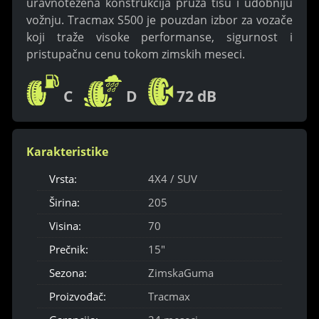
uravnotežena konstrukcija pruža tišu i udobniju
vožnju. Tracmax S500 je pouzdan izbor za vozače
koji traže visoke performanse, sigurnost i
pristupačnu cenu tokom zimskih meseci.
C
D
72 dB
Karakteristike
Vrsta:
4X4 / SUV
Širina:
205
Visina:
70
Prečnik:
15"
Sezona:
ZimskaGuma
Proizvođač:
Tracmax