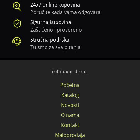
24x7 online kupovina
Poručite kada vama odgovara
Sigurna kupovina
Zaštićeno i provereno
Stručna podrška
Tu smo za sva pitanja
Yelnicom d.o.o.
Početna
Katalog
Novosti
O nama
Kontakt
Maloprodaja