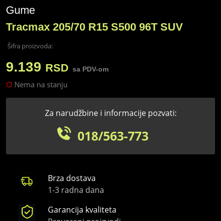
Gume
Tracmax 205/70 R15 S500 96T SUV
Šifra proizvoda:
9.139
RSD
sa PDV-om
Nema na stanju
Za narudžbine i informacije pozvati:
018/563-773
Brza dostava
1-3 radna dana
Garancija kvaliteta