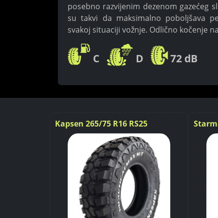
posebno razvijenim dezenom gazećeg slo
su takvi da maksimalno poboljšava pe
svakoj situaciji vožnje. Odlično kočenje
C
D
72 dB
co V-526
Kapsen 265/75 R16 RS25
Starm
123/120Q Off Road
ST450