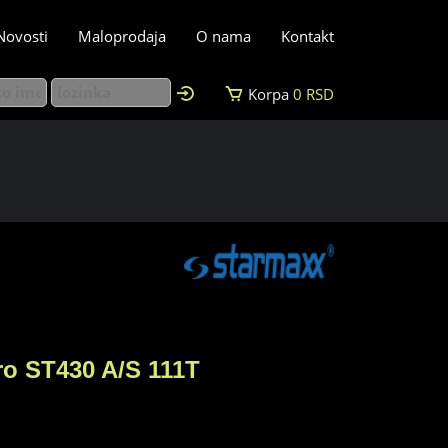
Novosti
Maloprodaja
O nama
Kontakt
Korpa
0
RSD
ro ST430 A/S 111T