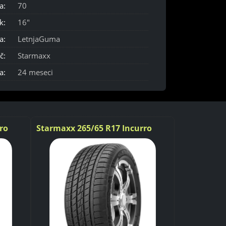
a:
70
k:
16"
a:
LetnjaGuma
č:
Starmaxx
a:
24 meseci
ro
Starmaxx 265/65 R17 Incurro
Starmaxx 2
ST430 A/S 112H
ST450 110W