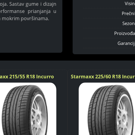
Visin
ja. Sastav gume i dizajn
rformanse prianjanja u
Prečni
 na mokrim površinama.
Sezon
Proizvođa
Garancij
axx 215/55 R18 Incurro
Starmaxx 225/60 R18 Incur
 95H
ST450 100H