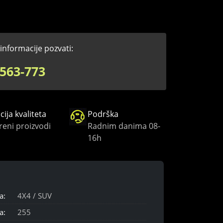
informacije pozvati:
563-773
ija kvaliteta
Podrška
reni proizvodi
Radnim danima 08-
16h
a:
4X4 / SUV
a:
255