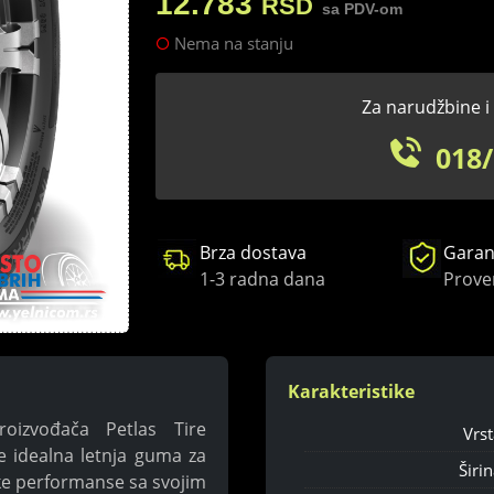
12.783
RSD
sa PDV-om
Nema na stanju
Za narudžbine i 
018/
Brza dostava
Garanc
1-3 radna dana
Prove
Karakteristike
oizvođača Petlas Tire
Vrst
e idealna letnja guma za
Širin
oke performanse sa svojim