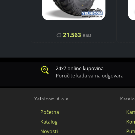
21.563
SD
RSD
24x7 online kupovina
Poručite kada vama odgovara
Yelnicom d.o.o.
Katal
Početna
Kam
Katalog
Kom
Novosti
Put