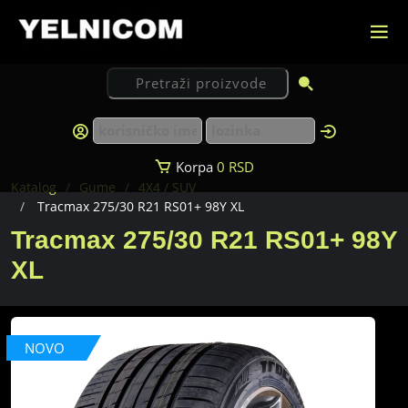
Korpa
0
RSD
Katalog
Gume
4X4 / SUV
Tracmax 275/30 R21 RS01+ 98Y XL
Tracmax 275/30 R21 RS01+ 98Y
XL
NOVO