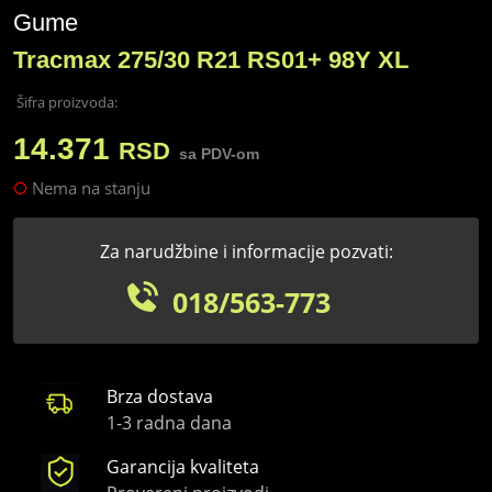
Gume
Tracmax 275/30 R21 RS01+ 98Y XL
Šifra proizvoda:
14.371
RSD
sa PDV-om
Nema na stanju
Za narudžbine i informacije pozvati:
018/563-773
Brza dostava
1-3 radna dana
Garancija kvaliteta