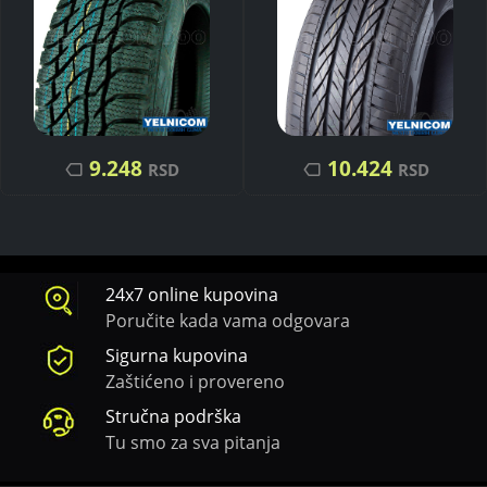
9.248
10.424
RSD
RSD
24x7 online kupovina
Poručite kada vama odgovara
Sigurna kupovina
Zaštićeno i provereno
Stručna podrška
Tu smo za sva pitanja