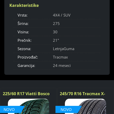
Karakteristike
Vrsta:
4X4 / SUV
Širina:
275
Visina:
30
Prečnik:
21"
Sezona:
LetnjaGuma
Proizvođač:
Tracmax
Garancija:
24 meseci
225/60 R17 Viatti Bosco
245/70 R16 Tracmax X-
V-526 99T
privilo H/T - 111HXL
NOVO
NOVO