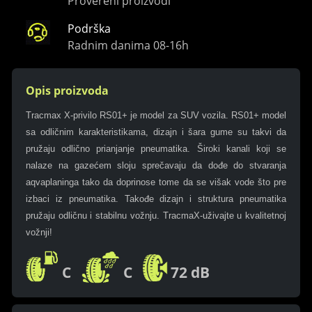
Provereni proizvodi
Podrška
Radnim danima 08-16h
Opis proizvoda
Tracmax X-privilo RS01+ je model za SUV vozila. RS01+ model
sa odličnim karakteristikama, dizajn i šara gume su takvi da
pružaju odlično prianjanje pneumatika. Široki kanali koji se
nalaze na gazećem sloju sprečavaju da dođe do stvaranja
aqvaplaninga tako da doprinose tome da se višak vode što pre
izbaci iz pneumatika. Takođe dizajn i struktura pneumatika
pružaju odličnu i stabilnu vožnju. TracmaX-uživajte u kvalitetnoj
vožnji!
C
C
72 dB