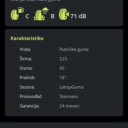
C
B
71 dB
Karakteristike
Vrsta:
Putničke gume
Širina:
225
Visina:
45
Prečnik:
18"
Sezona:
LetnjaGuma
Proizvođač:
Starmaxx
Garancija:
24 meseci