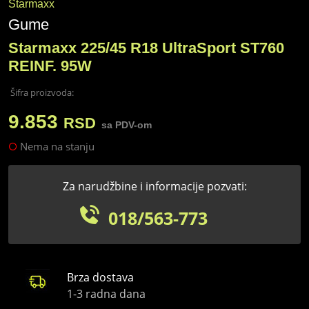
Starmaxx
Gume
Starmaxx 225/45 R18 UltraSport ST760
REINF. 95W
Šifra proizvoda:
9.853
RSD
sa PDV-om
Nema na stanju
Za narudžbine i informacije pozvati:
018/563-773
Brza dostava
1-3 radna dana