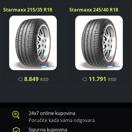
Starmaxx 215/35 R18
Starmaxx 245/40 R18
UltraSport ST760 REINF.
UltraSport ST760 93W
84W
8.849
11.791
RSD
RSD
24x7 online kupovina
Poručite kada vama odgovara
Sigurna kupovina