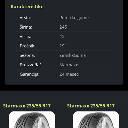
Karakteristike
Vrsta:
Putničke gume
Širina:
245
Visina:
45
Prečnik:
19"
Sezona:
ZimskaGuma
Proizvođač:
Starmaxx
Garancija:
24 meseci
Starmaxx 235/55 R17
Starmaxx 235/55 R17
Polarmaxx Sport 103V
Polarmaxx Sport 103V