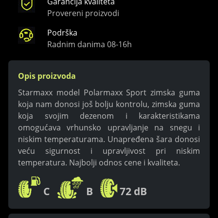
Garancija kvaliteta
Provereni proizvodi
Podrška
Radnim danima 08-16h
Opis proizvoda
Starmaxx model Polarmaxx Sport zimska guma
koja nam donosi još bolju kontrolu, zimska guma
koja svojim dezenom i karakteristikama
omogućava vrhunsko upravljanje na snegu i
niskim temperaturama. Unapređena šara donosi
veću sigurnost i upravljivost pri niskim
temperatura. Najbolji odnos cene i kvaliteta.
C
B
72 dB