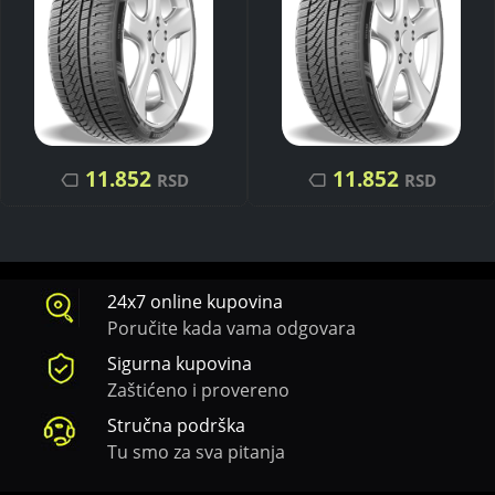
11.852
11.852
RSD
RSD
24x7 online kupovina
Poručite kada vama odgovara
Sigurna kupovina
Zaštićeno i provereno
Stručna podrška
Tu smo za sva pitanja