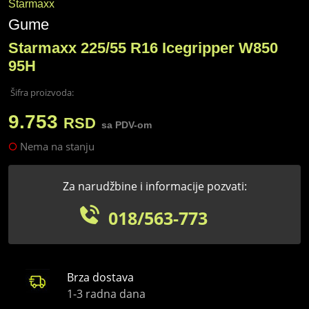
Starmaxx
Gume
Starmaxx 225/55 R16 Icegripper W850
95H
Šifra proizvoda:
9.753
RSD
sa PDV-om
Nema na stanju
Za narudžbine i informacije pozvati:
018/563-773
Brza dostava
1-3 radna dana