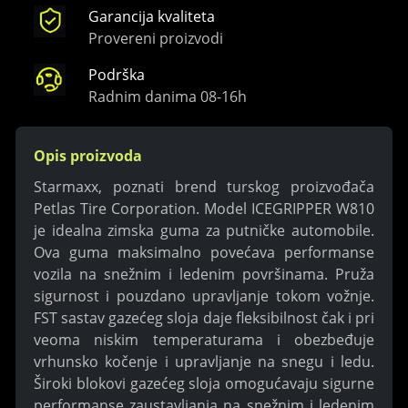
Garancija kvaliteta
Provereni proizvodi
Podrška
Radnim danima 08-16h
Opis proizvoda
Starmaxx, poznati brend turskog proizvođača
Petlas Tire Corporation. Model ICEGRIPPER W810
je idealna zimska guma za putničke automobile.
Ova guma maksimalno povećava performanse
vozila na snežnim i ledenim površinama. Pruža
sigurnost i pouzdano upravljanje tokom vožnje.
FST sastav gazećeg sloja daje fleksibilnost čak i pri
veoma niskim temperaturama i obezbeđuje
vrhunsko kočenje i upravljanje na snegu i ledu.
Široki blokovi gazećeg sloja omogućavaju sigurne
performanse zaustavljanja na snežnim i ledenim