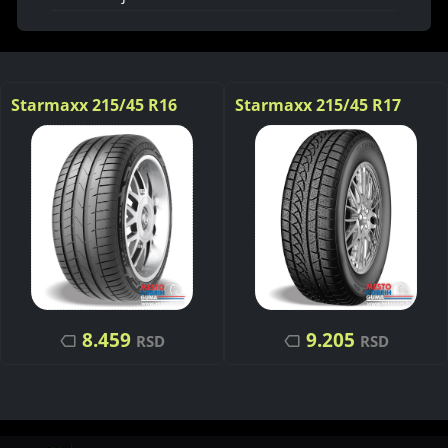
Starmaxx 215/45 R16
Starmaxx 215/45 R17
UltraSport ST760 REINF.
Icegripper W850 91V
90V
8.459
9.205
RSD
RSD