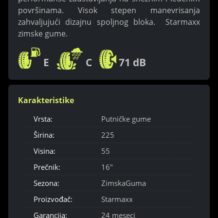
površinama. Visok stepen manevrisanja
zahvaljujući dizajnu spoljnog bloka. Starmaxx
zimske gume.
E
C
71 dB
Karakteristike
Vrsta:
Putničke gume
Širina:
225
Visina:
55
Prečnik:
16"
Sezona:
ZimskaGuma
Proizvođač:
Starmaxx
Garancija:
24 meseci