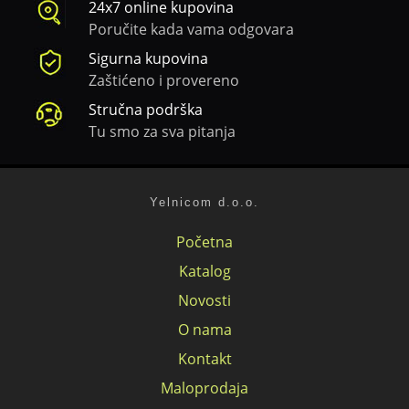
24x7 online kupovina
Poručite kada vama odgovara
Sigurna kupovina
Zaštićeno i provereno
Stručna podrška
Tu smo za sva pitanja
Yelnicom d.o.o.
Početna
Katalog
Novosti
O nama
Kontakt
Maloprodaja