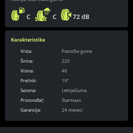
C
C
72 dB
Karakteristike
Vrsta:
Putničke gume
Širina:
225
Visina:
40
Prečnik:
19"
Sezona:
LetnjaGuma
Proizvođač:
Starmaxx
Garancija:
24 meseci