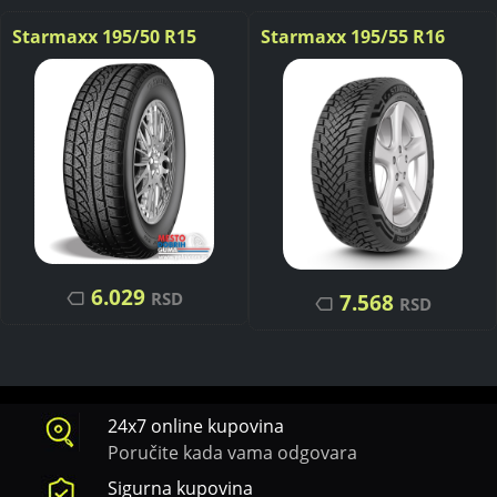
Starmaxx 195/50 R15
Starmaxx 195/55 R16
Icegripper W850 82H
Maxx Out ST582 87H
6.029
RSD
7.568
RSD
24x7 online kupovina
Poručite kada vama odgovara
Sigurna kupovina