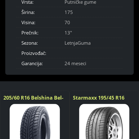
Vrsta:
Putničke gume
Širina:
175
Visina:
70
Prečnik:
13"
Sezona:
LetnjaGuma
Proizvođač:
Garancija:
24 meseci
205/60 R16 Belshina Bel-
Starmaxx 195/45 R16
277 ARTMOTION SNOW
UltraSport ST760 84V
M+S