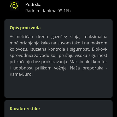
Podrška
Radnim danima 08-16h
Opis proizvoda
Asimetričan dezen gazećeg sloja, maksimalna
moć prianjanja kako na suvom tako i na mokrom
kolovozu. Izuzetna kontrola i sigurnost. Blokovi-
sprovodnici za vodu koji pružaju visoku sigurnost
pri kočenju bez proklizavanja. Maksimalni komfor
i udobnost prilikom vožnje. Naša preporuka -
Kama-Euro!
Karakteristike