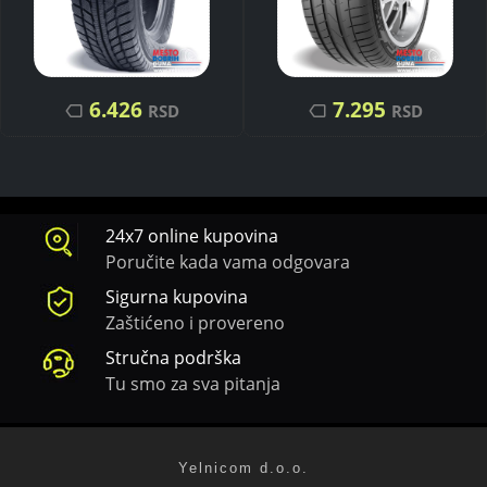
6.426
7.295
RSD
RSD
24x7 online kupovina
Poručite kada vama odgovara
Sigurna kupovina
Zaštićeno i provereno
Stručna podrška
Tu smo za sva pitanja
Yelnicom d.o.o.