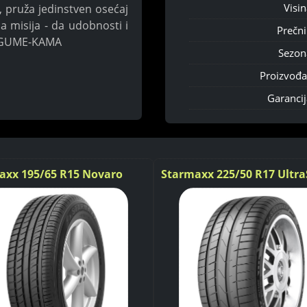
Visin
, pruža jedinstven osećaj
a misija - da udobnosti i
Prečni
E GUME-KAMA
Sezon
Proizvođa
Garancij
axx 195/65 R15 Novaro
Starmaxx 225/50 R17 Ultra
ST760 REINF. 98W