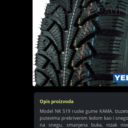
Opis proizvoda
Model NK 519 ruske gume KAMA. Izuzetna
putevima prekrivenim ledom kao i snego
na snegu, smanjena buka, nizak niv