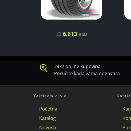
6.613
SD
RSD
24x7 online kupovina
Poručite kada vama odgovara
Yelnicom d.o.o.
Katal
Početna
Kam
Katalog
Kom
Novosti
Put