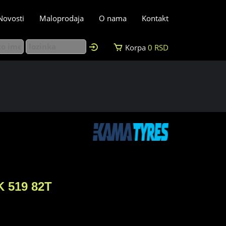
Novosti
Maloprodaja
O nama
Kontakt
Korpa
0
RSD
 519 82T