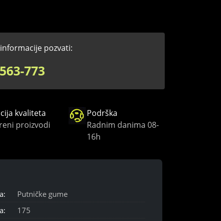
informacije pozvati:
563-773
ija kvaliteta
Podrška
reni proizvodi
Radnim danima 08-
16h
a:
Putničke gume
a:
175