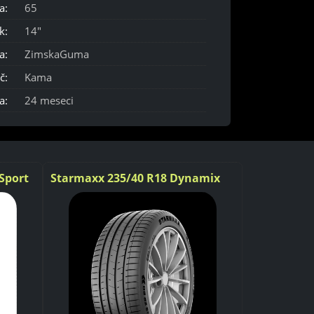
a:
65
k:
14"
a:
ZimskaGuma
č:
Kama
a:
24 meseci
Sport
Starmaxx 235/40 R18 Dynamix
Starmaxx 2
Sport 95Y
ST760 REIN