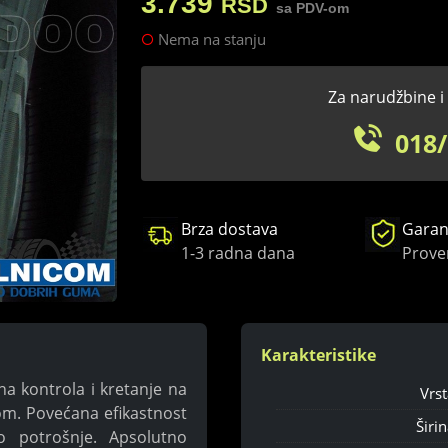
3.739
RSD
sa PDV-om
Nema na stanju
Za narudžbine i 
018/
Brza dostava
Garanc
1-3 radna dana
Prove
Karakteristike
 kontrola i kretanje na
Vrst
m. Povećana efikastnost
Širin
o potrošnje. Apsolutno