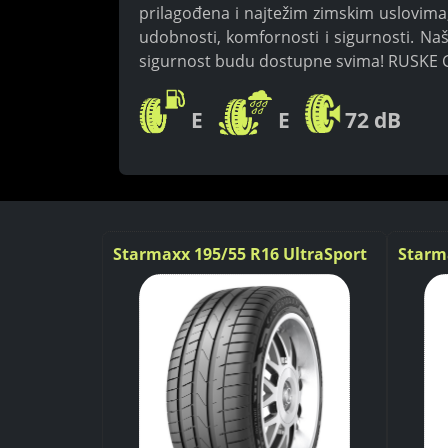
prilagođena i najtežim zimskim uslovima
udobnosti, komfornosti i sigurnosti. Naš
sigurnost budu dostupne svima! RUSK
E
E
72 dB
Icegripper
Starmaxx 195/55 R16 UltraSport
Starm
ST760 87V
ST532