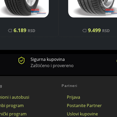
6.189
9.499
RSD
RSD
Sigurna kupovina
Zaštićeno i provereno
og
Partneri
ioni i autobusi
Prijava
bi program
Postanite Partner
nički program
Uslovi kupovine